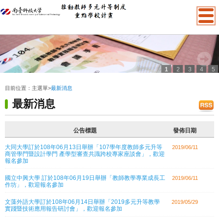
1
2
3
4
5
:::
目前位置：
主選單
>
最新消息
最新消息
公告標題
發佈日期
大同大學訂於108年06月13日舉辦「107學年度教師多元升等
2019/06/11
商管學門暨設計學門 產學型審查共識跨校專家座談會」，歡迎
報名參加
國立中興大學 訂於108年06月19日舉辦「教師教學專業成長工
2019/06/11
作坊」，歡迎報名參加
文藻外語大學訂於108年06月14日舉辦「2019多元升等教學
2019/05/29
實踐暨技術應用報告研討會」，歡迎報名參加